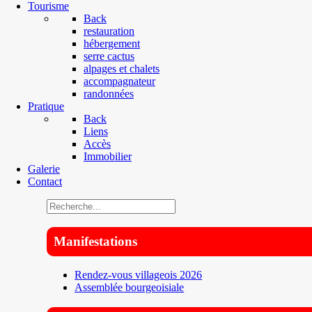
Tourisme
Back
restauration
hébergement
serre cactus
alpages et chalets
accompagnateur
randonnées
Pratique
Back
Liens
Accès
Immobilier
Galerie
Contact
Manifestations
Rendez-vous villageois 2026
Assemblée bourgeoisiale