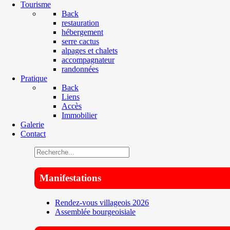
Tourisme
Back
restauration
hébergement
serre cactus
alpages et chalets
accompagnateur
randonnées
Pratique
Back
Liens
Accès
Immobilier
Galerie
Contact
Manifestations
Rendez-vous villageois 2026
Assemblée bourgeoisiale