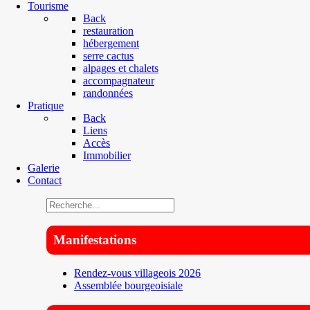
Tourisme
Back
restauration
hébergement
serre cactus
alpages et chalets
accompagnateur
randonnées
Pratique
Back
Liens
Accès
Immobilier
Galerie
Contact
Manifestations
Rendez-vous villageois 2026
Assemblée bourgeoisiale